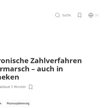
De
Suche
ronische Zahlverfahren
rmarsch – auch in
heken
sedauer 5 Minuten
ke
Prozessoptimierung