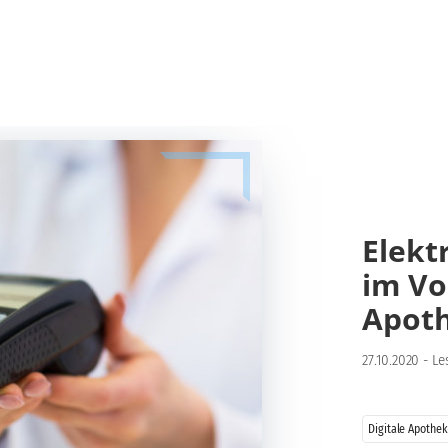
Elekt
im Vo
Apot
27.10.2020
-
Le
Digitale Apothe