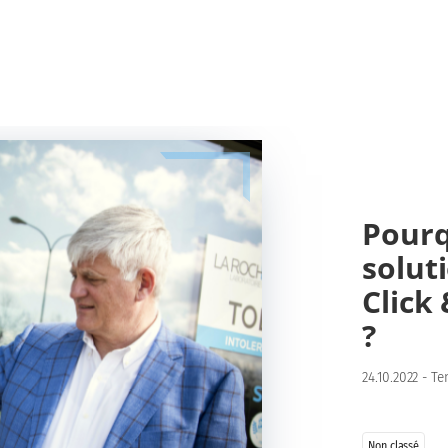
Pourq
solut
Click
?
24.10.2022
-
Te
Non classé