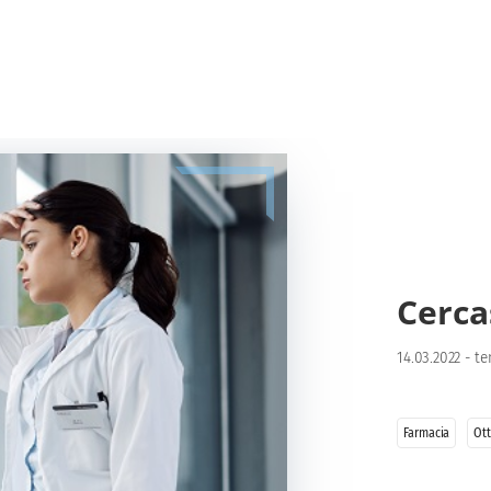
Cerca
14.03.2022
-
te
Farmacia
Ott