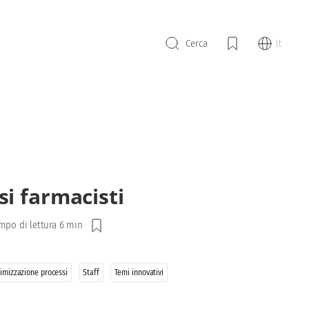
It
Cerca
si farmacisti
mpo di lettura 6 min
imizzazione processi
Staff
Temi innovativi