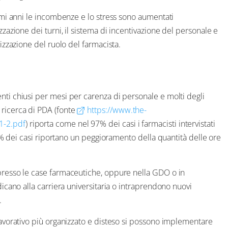
timi anni le incombenze e lo stress sono aumentati
zzazione dei turni, il sistema di incentivazione del personale e
rizzazione del ruolo del farmacista.
nti chiusi per mesi per carenza di personale e molti degli
 ricerca di PDA (fonte
https://www.the-
1-2.pdf
) riporta come nel 97% dei casi i farmacisti intervistati
 50% dei casi riportano un peggioramento della quantità delle ore
 presso le case farmaceutiche, oppure nella GDO o in
dicano alla carriera universitaria o intraprendono nuovi
.
 lavorativo più organizzato e disteso si possono implementare