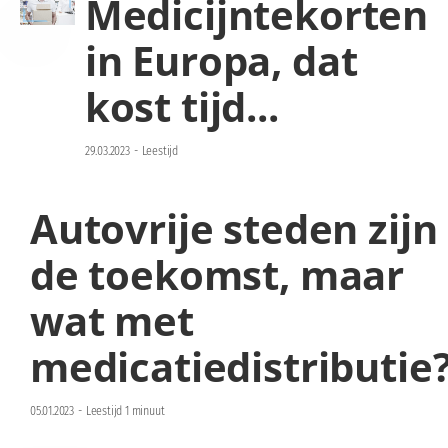
Medicijntekorten
in Europa, dat
kost tijd...
29.03.2023
-
Leestijd
Autovrije steden zijn
de toekomst, maar
wat met
medicatiedistributie
05.01.2023
-
Leestijd 1 minuut