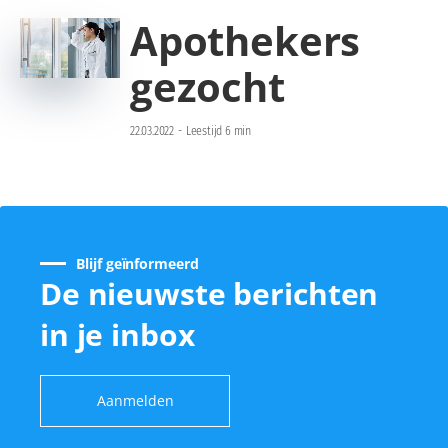
Apothekers
gezocht
22.03.2022
-
Leestijd 6 min
Blijf geïnformeerd
De nieuwste berichten
in je inbox
Aanmelden