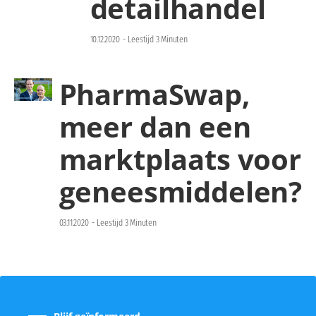
detailhandel
10.12.2020
-
Leestijd 3 Minuten
PharmaSwap,
meer dan een
marktplaats voor
geneesmiddelen?
03.11.2020
-
Leestijd 3 Minuten