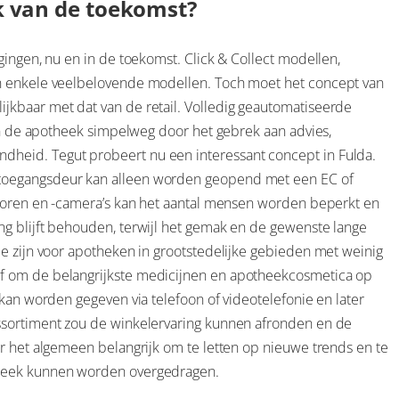
k van de toekomst?
gingen, nu en in de toekomst. Click & Collect modellen,
jn enkele veelbelovende modellen. Toch moet het concept van
jkbaar met dat van de retail. Volledig geautomatiseerde
 in de apotheek simpelweg door het gebrek aan advies,
heid. Tegut probeert nu een interessant concept in Fulda.
toegangsdeur kan alleen worden geopend met een EC of
nsoren en -camera’s kan het aantal mensen worden beperkt en
g blijft behouden, terwijl het gemak en de gewenste lange
ie zijn voor apotheken in grootstedelijke gebieden met weinig
f om de belangrijkste medicijnen en apotheekcosmetica op
 kan worden gegeven via telefoon of videotelefonie en later
ssortiment zou de winkelervaring kunnen afronden en de
r het algemeen belangrijk om te letten op nieuwe trends en te
theek kunnen worden overgedragen.