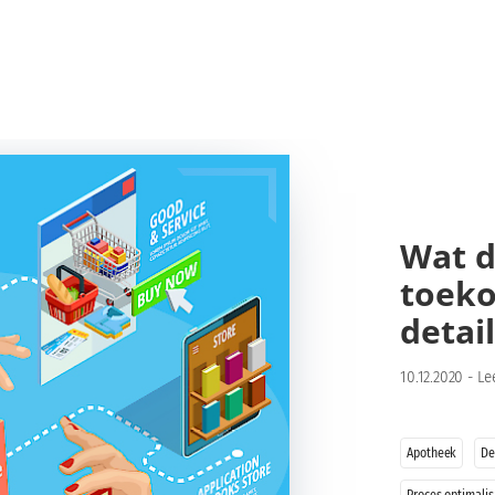
Wat d
toeko
detai
10.12.2020
-
Le
Apotheek
De