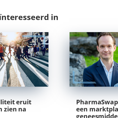
ïnteresseerd in
teit eruit
PharmaSwap,
 zien na
een marktpla
geneesmidde