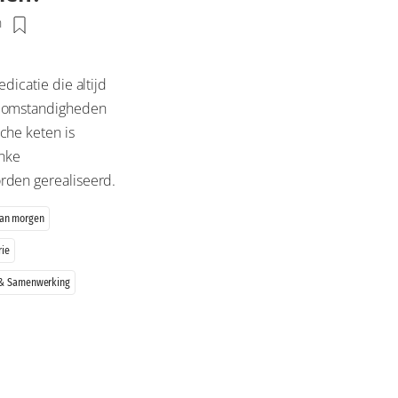
n
dicatie die altijd
e omstandigheden
che keten is
inke
rden gerealiseerd.
van morgen
rie
 & Samenwerking