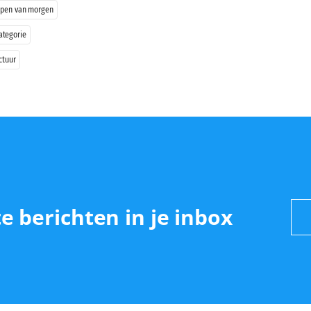
pen van morgen
ategorie
ctuur
e berichten in je inbox