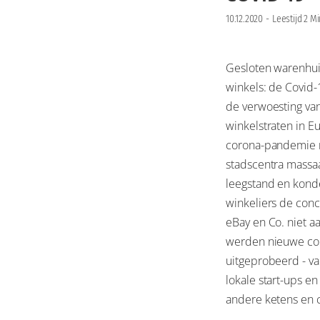
10.12.2020
-
Leestijd 2 M
Gesloten warenhui
winkels: de Covid-1
de verwoesting van
winkelstraten in E
corona-pandemie 
stadscentra massa
leegstand en kond
winkeliers de con
eBay en Co. niet aa
werden nieuwe co
uitgeprobeerd - van
lokale start-ups en
andere ketens en 