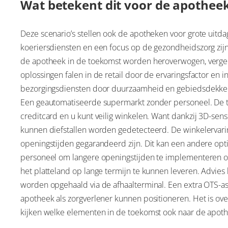
Wat betekent dit voor de apothee
Deze scenario’s stellen ook de apotheken voor grote uitda
koeriersdiensten en een focus op de gezondheidszorg zi
de apotheek in de toekomst worden heroverwogen, vergeli
oplossingen falen in de retail door de ervaringsfactor en
bezorgingsdiensten door duurzaamheid en gebiedsdekkend
Een geautomatiseerde supermarkt zonder personeel. De 
creditcard en u kunt veilig winkelen. Want dankzij 3D-se
kunnen diefstallen worden gedetecteerd. De winkelervarin
openingstijden gegarandeerd zijn. Dit kan een andere opt
personeel om langere openingstijden te implementeren o
het platteland op lange termijn te kunnen leveren. Advies
worden opgehaald via de afhaalterminal. Een extra OTS-a
apotheek als zorgverlener kunnen positioneren. Het is ove
kijken welke elementen in de toekomst ook naar de apo