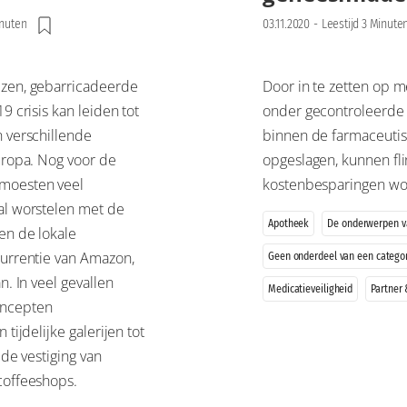
inuten
03.11.2020
-
Leestijd 3 Minute
zen, gebarricadeerde
Door in te zetten op me
9 crisis kan leiden tot
onder gecontroleerd
 verschillende
binnen de farmaceutis
uropa. Nog voor de
opgeslagen, kunnen fl
moesten veel
kostenbesparingen wo
al worstelen met de
Apotheek
De onderwerpen 
en de lokale
currentie van Amazon,
Geen onderdeel van een catego
n. In veel gevallen
Medicatieveiligheid
Partner
ncepten
 tijdelijke galerijen tot
 de vestiging van
coffeeshops.