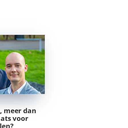
 meer dan
ats voor
len?